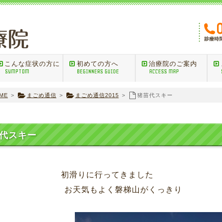
こんな症状の方に
初めての方へ
治療院のご案内
SYMPTOM
BEGINNERS GUIDE
ACCESS MAP
ME
>
まごめ通信
>
まごめ通信2015
>
猪苗代スキー
代スキー
滑りに行ってきました
天気もよく磐梯山がくっきり