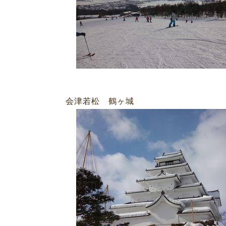
津若松 鶴ヶ城