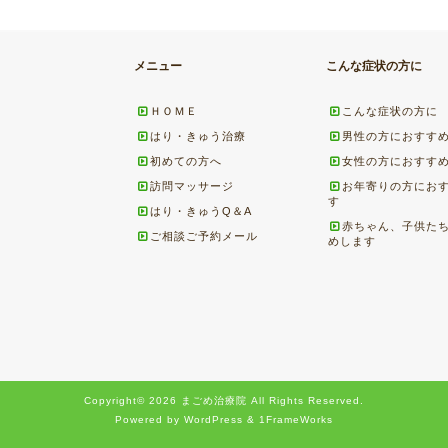
メニュー
こんな症状の方に
ＨＯＭＥ
こんな症状の方に
はり・きゅう治療
男性の方におすす
初めての方へ
女性の方におすす
訪問マッサージ
お年寄りの方にお
す
はり・きゅうQ＆A
赤ちゃん、子供た
ご相談ご予約メール
めします
Copyright© 2026 まごめ治療院 All Rights Reserved.
Powered by WordPress & 1FrameWorks