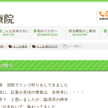
こんな症状の方に
初めての方へ
治療院のご案内
SYMPTOM
BEGINNERS GUIDE
ACCESS MAP
ME
>
まごめ通信
>
まごめ通信2015
>
リンゴ狩り
ゴ狩り
県 沼田でリンゴ狩りをしてきました
前に、紅葉が見頃の青龍山 吉祥寺に・・・・
寺？ と思いましたが、臨済宗の禅寺
じがきれいで、賑わってました