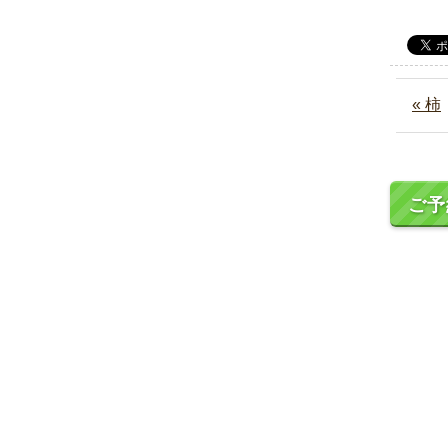
« 柿
ご予