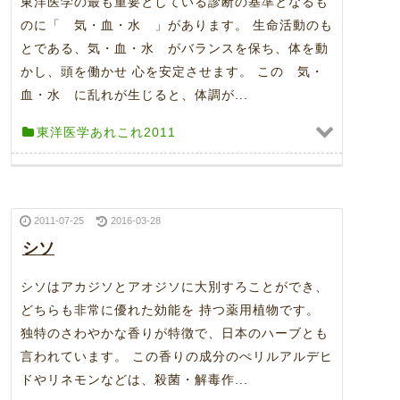
東洋医学の最も重要としている診断の基準となるも
のに「 気・血・水 」があります。 生命活動のも
とである、気・血・水 がバランスを保ち、体を動
かし、頭を働かせ 心を安定させます。 この 気・
血・水 に乱れが生じると、体調が...
東洋医学あれこれ2011
2011-07-25
2016-03-28
シソ
シソはアカジソとアオジソに大別すろことができ、
どちらも非常に優れた効能を 持つ薬用植物です。
独特のさわやかな香りが特徴で、日本のハーブとも
言われています。 この香りの成分のぺリルアルデヒ
ドやリネモンなどは、殺菌・解毒作...