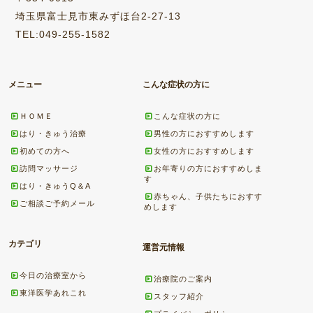
埼玉県富士見市東みずほ台2-27-13
TEL:049-255-1582
メニュー
こんな症状の方に
ＨＯＭＥ
こんな症状の方に
はり・きゅう治療
男性の方におすすめします
初めての方へ
女性の方におすすめします
訪問マッサージ
お年寄りの方におすすめしま
す
はり・きゅうQ＆A
赤ちゃん、子供たちにおすす
ご相談ご予約メール
めします
カテゴリ
運営元情報
今日の治療室から
治療院のご案内
東洋医学あれこれ
スタッフ紹介