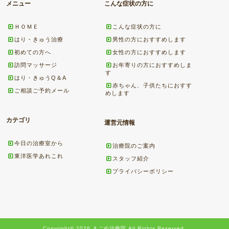
メニュー
こんな症状の方に
ＨＯＭＥ
こんな症状の方に
はり・きゅう治療
男性の方におすすめします
初めての方へ
女性の方におすすめします
訪問マッサージ
お年寄りの方におすすめしま
す
はり・きゅうQ＆A
赤ちゃん、子供たちにおすす
ご相談ご予約メール
めします
カテゴリ
運営元情報
今日の治療室から
治療院のご案内
東洋医学あれこれ
スタッフ紹介
プライバシーポリシー
Copyright© 2026 まごめ治療院 All Rights Reserved.