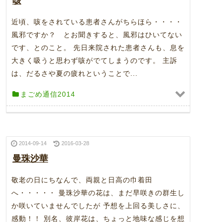
咳
近頃、咳をされている患者さんがちらほら・・・・
風邪ですか？ とお聞きすると、風邪はひいてない
です、とのこと。 先日来院された患者さんも、息を
大きく吸うと思わず咳がでてしまうのです。 主訴
は、だるさや夏の疲れということで...
まごめ通信2014
2014-09-14
2016-03-28
曼珠沙華
敬老の日にちなんで、両親と日高の巾着田
へ・・・・・ 曼珠沙華の花は、まだ早咲きの群生し
か咲いていませんでしたが 予想を上回る美しさに、
感動！！ 別名、彼岸花は、ちょっと地味な感じを想