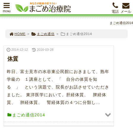
MENU
電話
メール
まごめ通信2014
HOME
>
まごめ通信
>
まごめ通信2014
2014-12-12
2016-03-28
体質
昨日、富士見市の水谷東公民館におきまして、熟年
学級の １講座として、 「 自分の体質を知
る 」 という演題で、院長がお話させていただき
ました。 東洋医学において、肝経体質、 脾経体
質、 肺経体質、 腎経体質の４つに分類し...
まごめ通信2014