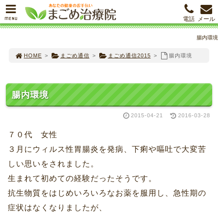
MENU
電話
メール
腸内環境
HOME
>
まごめ通信
>
まごめ通信2015
>
腸内環境
腸内環境
2015-04-21
2016-03-28
７０代 女性
３月にウィルス性胃腸炎を発病、下痢や嘔吐で大変苦
しい思いをされました。
生まれて初めての経験だったそうです。
抗生物質をはじめいろいろなお薬を服用し、急性期の
症状はなくなりましたが、