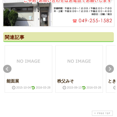
関連記事
能面展
秩父みそ
とき
2015-10-04
2016-03-28
2015-09-13
2016-03-28
PAGE TOP