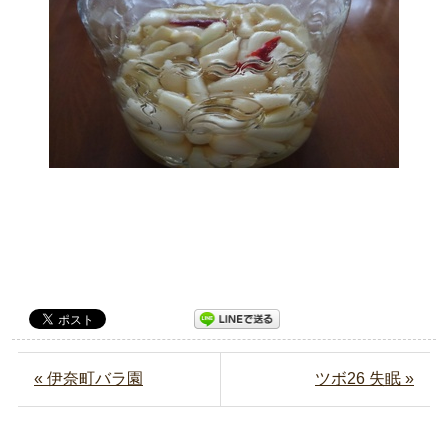
« 伊奈町バラ園
ツボ26 失眠 »