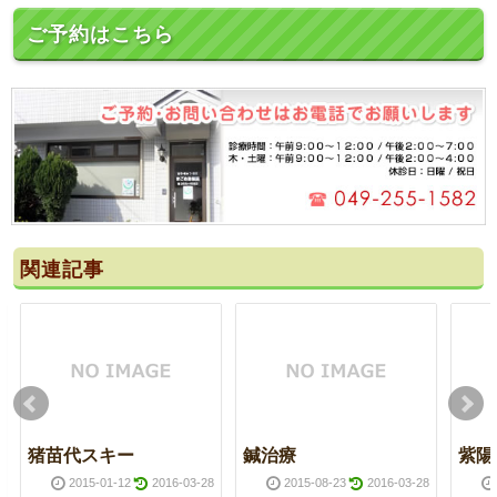
ご予約はこちら
関連記事
猪苗代スキー
鍼治療
紫陽
2015-01-12
2016-03-28
2015-08-23
2016-03-28