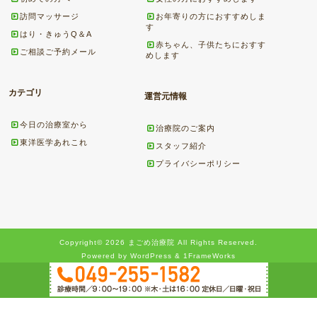
訪問マッサージ
お年寄りの方におすすめしま
す
はり・きゅうQ＆A
赤ちゃん、子供たちにおすす
ご相談ご予約メール
めします
カテゴリ
運営元情報
今日の治療室から
治療院のご案内
東洋医学あれこれ
スタッフ紹介
プライバシーポリシー
Copyright© 2026 まごめ治療院 All Rights Reserved.
Powered by WordPress & 1FrameWorks