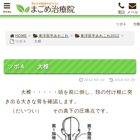
MENU
電話
メール
ツボ４ 大椎
HOME
>
東洋医学あれこれ
>
東洋医学あれこれ2012
>
ツボ４ 大椎
ツボ４ 大椎
2012-02-10
2016-03-28
大椎・・・・・頭を前に倒し、頚の付け根に突
き出る大きな骨を確認します。
（だいつい） その真下の圧痛点です。