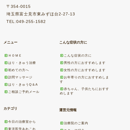
〒354-0015
埼玉県富士見市東みずほ台2-27-13
TEL:049-255-1582
メニュー
こんな症状の方に
ＨＯＭＥ
こんな症状の方に
はり・きゅう治療
男性の方におすすめします
初めての方へ
女性の方におすすめします
訪問マッサージ
お年寄りの方におすすめしま
す
はり・きゅうQ＆A
赤ちゃん、子供たちにおすす
ご相談ご予約メール
めします
カテゴリ
運営元情報
今日の治療室から
治療院のご案内
東洋医学あれこれ