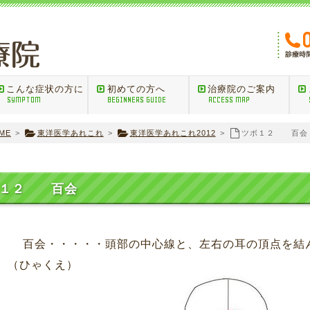
こんな症状の方に
初めての方へ
治療院のご案内
SYMPTOM
BEGINNERS GUIDE
ACCESS MAP
ME
>
東洋医学あれこれ
>
東洋医学あれこれ2012
>
ツボ１２ 百会
ボ１２ 百会
・・・・・頭部の中心線と、左右の耳の頂点を結ん
ひゃくえ）