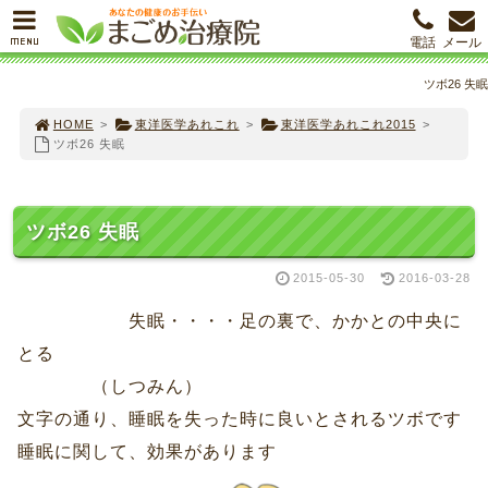
MENU
電話
メール
ツボ26 失眠
HOME
>
東洋医学あれこれ
>
東洋医学あれこれ2015
>
ツボ26 失眠
ツボ26 失眠
2015-05-30
2016-03-28
失眠・・・・足の裏で、かかとの中央に
とる
（しつみん）
文字の通り、睡眠を失った時に良いとされるツボです
睡眠に関して、効果があります