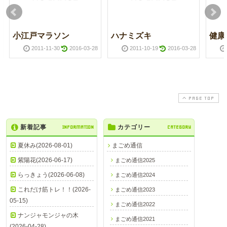
小江戸マラソン
ハナミズキ
健康
2011-11-30
2016-03-28
2011-10-19
2016-03-28
PAGE TOP
新着記事
INFORMATION
カテゴリー
CATEGORY
夏休み(2026-08-01)
まごめ通信
紫陽花(2026-06-17)
まごめ通信2025
らっきょう(2026-06-08)
まごめ通信2024
これだけ筋トレ！！(2026-
まごめ通信2023
05-15)
まごめ通信2022
ナンジャモンジャの木
まごめ通信2021
(2026-04-28)