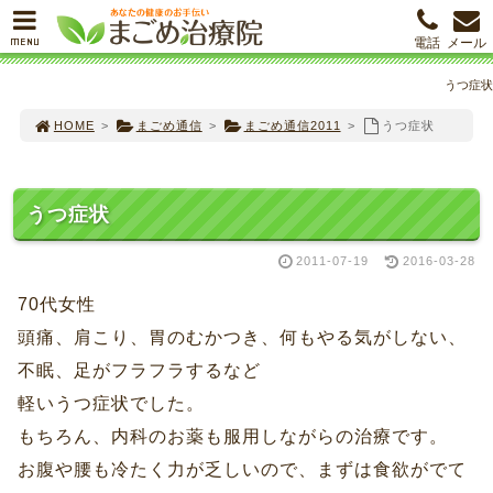
MENU
電話
メール
うつ症状
HOME
>
まごめ通信
>
まごめ通信2011
>
うつ症状
うつ症状
2011-07-19
2016-03-28
70代女性
頭痛、肩こり、胃のむかつき、何もやる気がしない、
不眠、足がフラフラするなど
軽いうつ症状でした。
もちろん、内科のお薬も服用しながらの治療です。
お腹や腰も冷たく力が乏しいので、まずは食欲がでて