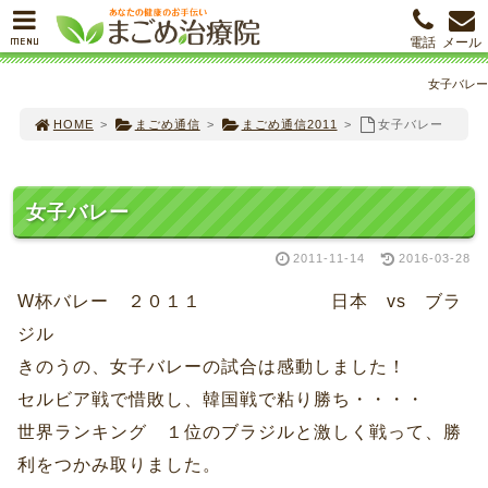
MENU
電話
メール
女子バレー
HOME
>
まごめ通信
>
まごめ通信2011
>
女子バレー
女子バレー
2011-11-14
2016-03-28
W杯バレー ２０１１ 日本 vs ブラ
ジル
きのうの、女子バレーの試合は感動しました！
セルビア戦で惜敗し、韓国戦で粘り勝ち・・・・
世界ランキング １位のブラジルと激しく戦って、勝
利をつかみ取りました。