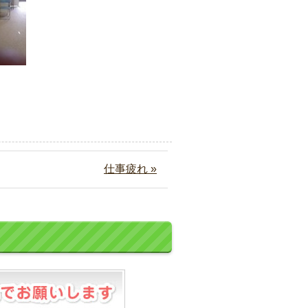
仕事疲れ »