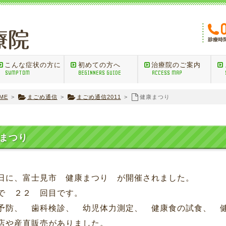
こんな症状の方に
初めての方へ
治療院のご案内
SYMPTOM
BEGINNERS GUIDE
ACCESS MAP
ME
>
まごめ通信
>
まごめ通信2011
>
健康まつり
まつり
日に、富士見市 健康まつり が開催されました。
で ２２ 回目です。
予防、 歯科検診、 幼児体力測定、 健康食の試食、 
店や産直販売がありました。