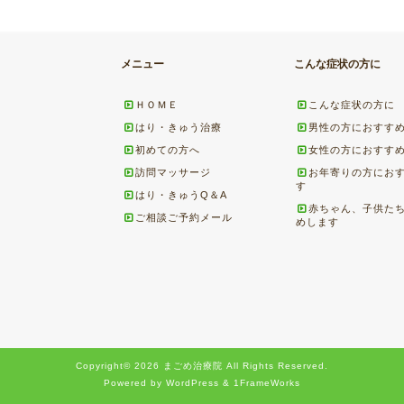
メニュー
こんな症状の方に
ＨＯＭＥ
こんな症状の方に
はり・きゅう治療
男性の方におすす
初めての方へ
女性の方におすす
訪問マッサージ
お年寄りの方にお
す
はり・きゅうQ＆A
赤ちゃん、子供た
ご相談ご予約メール
めします
Copyright© 2026 まごめ治療院 All Rights Reserved.
Powered by WordPress & 1FrameWorks