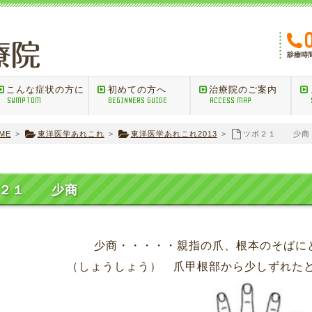
こんな症状の方に
初めての方へ
治療院のご案内
SYMPTOM
BEGINNERS GUIDE
ACCESS MAP
ME
>
東洋医学あれこれ
>
東洋医学あれこれ2013
>
ツボ２１ 少商
ボ２１ 少商
商・・・・・親指の爪、根本のそばにと
しょうしょう） 爪甲根部から少しずれたと