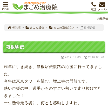
MENU
電話
メール
箱根駅伝
HOME
>
まごめ通信
>
まごめ通信2014
>
箱根駅伝
箱根駅伝
2014-01-03
2016-03-28
昨年に引き続き、箱根駅伝復路の応援に行ってきまし
た。
今年は東京タワーを望む、増上寺の門前です。
熱い声援の中、選手がものすごい勢いで走り抜けて行
きました！
一生懸命走る姿に、何とも感動しますね。