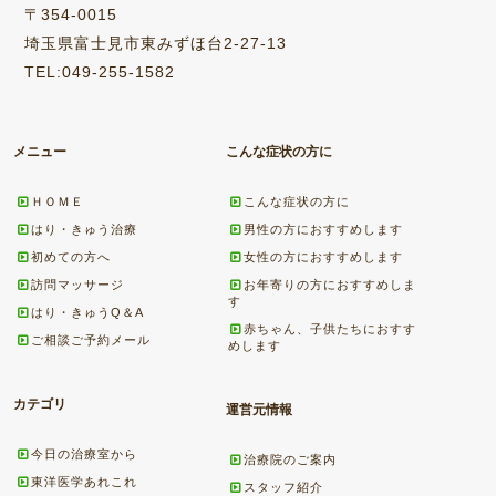
〒354-0015
埼玉県富士見市東みずほ台2-27-13
TEL:049-255-1582
メニュー
こんな症状の方に
ＨＯＭＥ
こんな症状の方に
はり・きゅう治療
男性の方におすすめします
初めての方へ
女性の方におすすめします
訪問マッサージ
お年寄りの方におすすめしま
す
はり・きゅうQ＆A
赤ちゃん、子供たちにおすす
ご相談ご予約メール
めします
カテゴリ
運営元情報
今日の治療室から
治療院のご案内
東洋医学あれこれ
スタッフ紹介