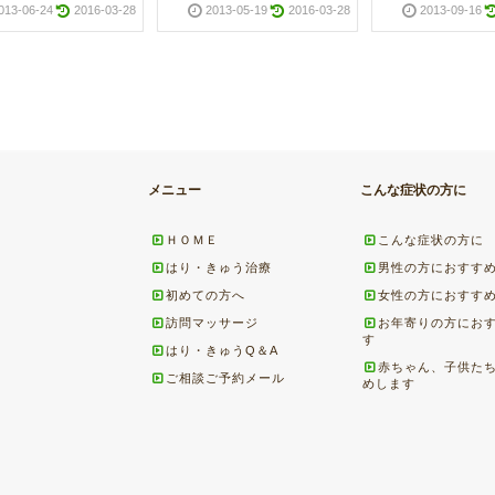
013-06-24
2016-03-28
2013-05-19
2016-03-28
2013-09-16
メニュー
こんな症状の方に
ＨＯＭＥ
こんな症状の方に
はり・きゅう治療
男性の方におすす
初めての方へ
女性の方におすす
訪問マッサージ
お年寄りの方にお
す
はり・きゅうQ＆A
赤ちゃん、子供た
ご相談ご予約メール
めします