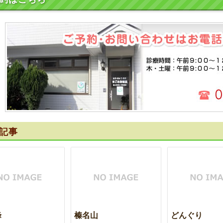
記事
峰
榛名山
どんぐり