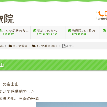
こんな症状の方に
初めての方へ
治療院のご案内
SYMPTOM
BEGINNERS GUIDE
ACCESS MAP
ME
>
まごめ通信
>
まごめ通信2013
>
富士山
山
一の富士山
ていて感動的でした
伝説の地、三保の松原