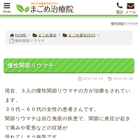
MENU
電話
メール
慢性関節リウマチ
HOME
>
まごめ通信
>
まごめ通信2013
>
慢性関節リウマチ
慢性関節リウマチ
2013-06-13
2016-03-28
現在、３人の慢性関節リウマチの方が治療をされてい
ます。
３０代～６０代の女性の患者さんです。
関節リウマチは自己免疫の疾患で、関節に炎症が起き
て痛みや変形などの症状が
現れてしまう病気です。