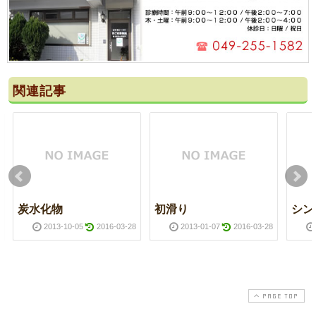
関連記事
炭水化物
初滑り
シン
2013-10-05
2016-03-28
2013-01-07
2016-03-28
PAGE TOP