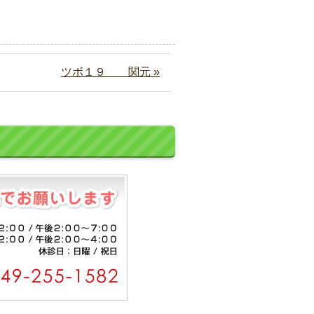
ツボ１９ 関元 »