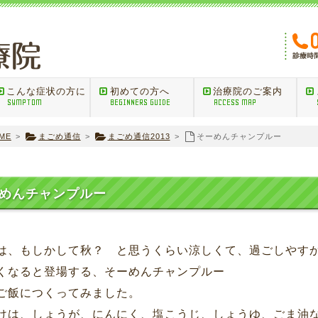
こんな症状の方に
初めての方へ
治療院のご案内
SYMPTOM
BEGINNERS GUIDE
ACCESS MAP
ME
>
まごめ通信
>
まごめ通信2013
>
そーめんチャンプルー
めんチャンプルー
は、もしかして秋？ と思うくらい涼しくて、過ごしやす
くなると登場する、そーめんチャンプルー
ご飯につくってみました。
けは、しょうが、にんにく、塩こうじ、しょうゆ、ごま油