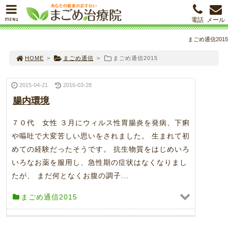
MENU
電話
メール
まごめ通信2015
HOME
>
まごめ通信
>
まごめ通信2015
2015-04-21
2016-03-28
腸内環境
７０代 女性 ３月にウィルス性胃腸炎を発病、下痢
や嘔吐で大変苦しい思いをされました。 生まれて初
めての経験だったそうです。 抗生物質をはじめいろ
いろなお薬を服用し、急性期の症状はなくなりまし
たが、 まだ何となくお腹の調子...
まごめ通信2015