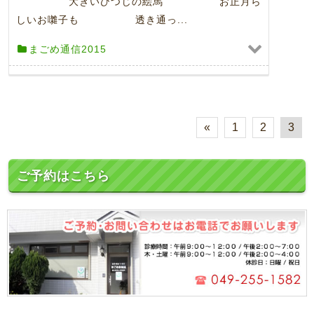
大きいひつじの絵馬 お正月ら
しいお囃子も 透き通っ...
まごめ通信2015
«
1
2
3
ご予約はこちら