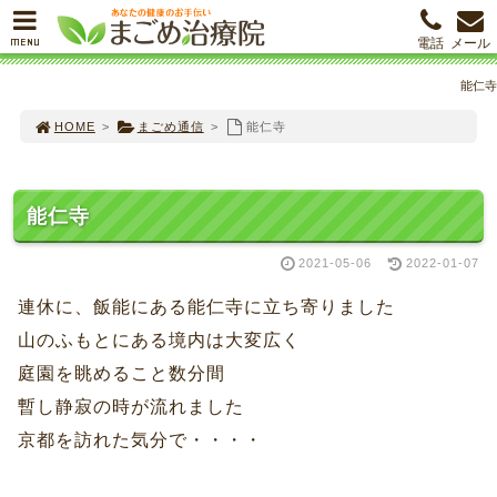
MENU
電話
メール
能仁寺
HOME
>
まごめ通信
>
能仁寺
能仁寺
2021-05-06
2022-01-07
連休に、飯能にある能仁寺に立ち寄りました
山のふもとにある境内は大変広く
庭園を眺めること数分間
暫し静寂の時が流れました
京都を訪れた気分で・・・・