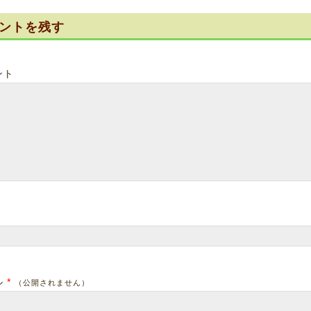
ントを残す
ント
*
ル
*
（公開されません）