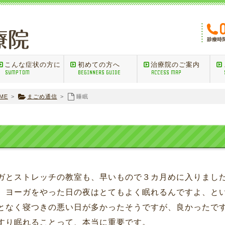
こんな症状の方に
初めての方へ
治療院のご案内
SYMPTOM
BEGINNERS GUIDE
ACCESS MAP
ME
>
まごめ通信
>
睡眠
ガとストレッチの教室も、早いもので３カ月めに入りまし
、ヨーガをやった日の夜はとてもよく眠れるんですよ、と
となく寝つきの悪い日が多かったそうですが、良かったで
すり眠れることって、本当に重要です。