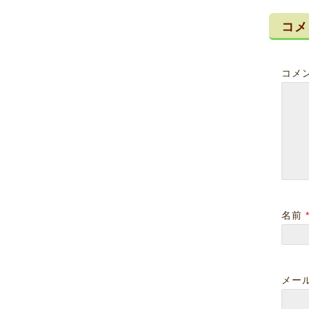
コメ
コメ
沖縄
風邪をひいた後
に・・・
2019-01-04
2020-03-16
2023-12-25
2025-01-16
名前
メー