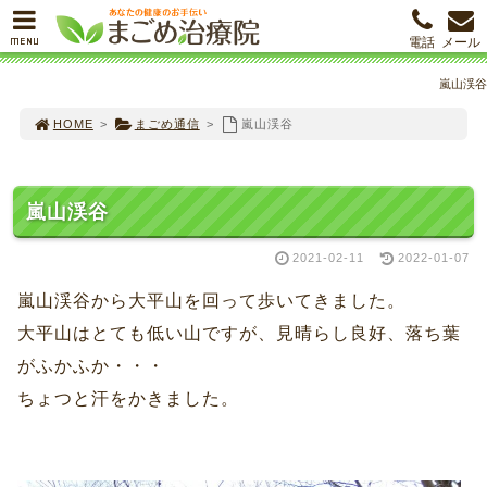
MENU
電話
メール
嵐山渓谷
HOME
>
まごめ通信
>
嵐山渓谷
嵐山渓谷
2021-02-11
2022-01-07
嵐山渓谷から大平山を回って歩いてきました。
大平山はとても低い山ですが、見晴らし良好、落ち葉
がふかふか・・・
ちょつと汗をかきました。