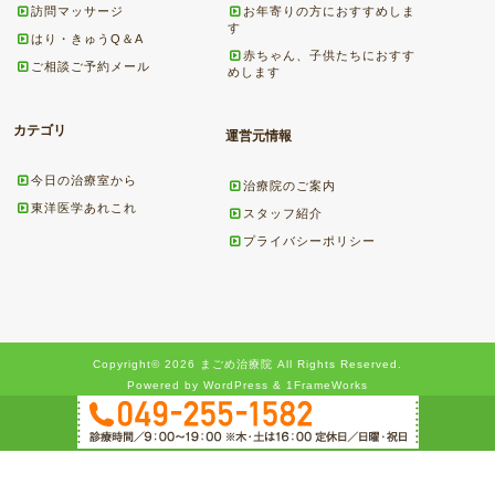
訪問マッサージ
お年寄りの方におすすめしま
す
はり・きゅうQ＆A
赤ちゃん、子供たちにおすす
ご相談ご予約メール
めします
カテゴリ
運営元情報
今日の治療室から
治療院のご案内
東洋医学あれこれ
スタッフ紹介
プライバシーポリシー
Copyright© 2026 まごめ治療院 All Rights Reserved.
Powered by WordPress & 1FrameWorks