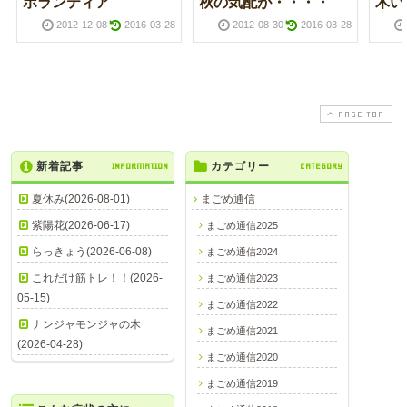
ボランティア
秋の気配が・・・・
木い
2012-12-08
2016-03-28
2012-08-30
2016-03-28
PAGE TOP
新着記事
INFORMATION
カテゴリー
CATEGORY
夏休み(2026-08-01)
まごめ通信
紫陽花(2026-06-17)
まごめ通信2025
らっきょう(2026-06-08)
まごめ通信2024
これだけ筋トレ！！(2026-
まごめ通信2023
05-15)
まごめ通信2022
ナンジャモンジャの木
まごめ通信2021
(2026-04-28)
まごめ通信2020
まごめ通信2019