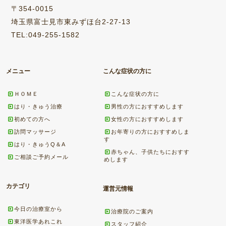
〒354-0015
埼玉県富士見市東みずほ台2-27-13
TEL:049-255-1582
メニュー
こんな症状の方に
ＨＯＭＥ
こんな症状の方に
はり・きゅう治療
男性の方におすすめします
初めての方へ
女性の方におすすめします
訪問マッサージ
お年寄りの方におすすめしま
す
はり・きゅうQ＆A
赤ちゃん、子供たちにおすす
ご相談ご予約メール
めします
カテゴリ
運営元情報
今日の治療室から
治療院のご案内
東洋医学あれこれ
スタッフ紹介