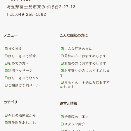
埼玉県富士見市東みずほ台2-27-13
TEL:049-255-1582
メニュー
こんな症状の方に
ＨＯＭＥ
こんな症状の方に
はり・きゅう治療
男性の方におすすめします
初めての方へ
女性の方におすすめします
訪問マッサージ
お年寄りの方におすすめしま
す
はり・きゅうQ＆A
赤ちゃん、子供たちにおすす
ご相談ご予約メール
めします
カテゴリ
運営元情報
今日の治療室から
治療院のご案内
東洋医学あれこれ
スタッフ紹介