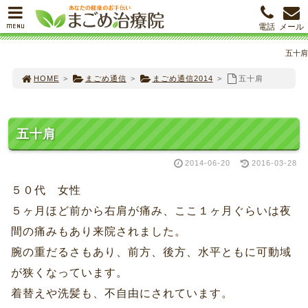
MENU
電話
メール
五十肩
HOME
>
まごめ通信
>
まごめ通信2014
>
五十肩
五十肩
2014-06-20
2016-03-28
５０代 女性
５ヶ月ほど前から右肩が痛み、ここ１ヶ月ぐらいは夜
間の痛みもあり来院されました。
腕の重だるさもあり、前方、後方、水平ともに可動域
が狭くなっています。
着替えや洗髪も、不自由にされています。