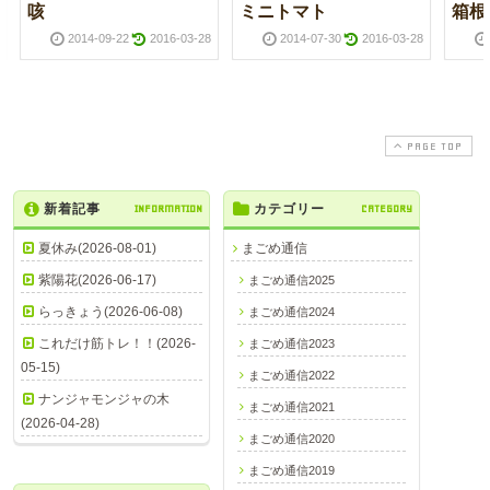
咳
ミニトマト
箱根
2014-09-22
2016-03-28
2014-07-30
2016-03-28
PAGE TOP
新着記事
INFORMATION
カテゴリー
CATEGORY
夏休み(2026-08-01)
まごめ通信
紫陽花(2026-06-17)
まごめ通信2025
らっきょう(2026-06-08)
まごめ通信2024
これだけ筋トレ！！(2026-
まごめ通信2023
05-15)
まごめ通信2022
ナンジャモンジャの木
まごめ通信2021
(2026-04-28)
まごめ通信2020
まごめ通信2019