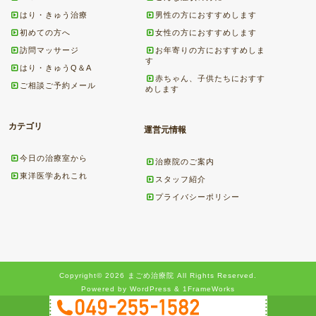
はり・きゅう治療
男性の方におすすめします
初めての方へ
女性の方におすすめします
訪問マッサージ
お年寄りの方におすすめしま
す
はり・きゅうQ＆A
赤ちゃん、子供たちにおすす
ご相談ご予約メール
めします
カテゴリ
運営元情報
今日の治療室から
治療院のご案内
東洋医学あれこれ
スタッフ紹介
プライバシーポリシー
Copyright© 2026 まごめ治療院 All Rights Reserved.
Powered by WordPress & 1FrameWorks