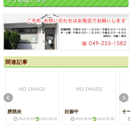
関連記事
膀胱炎
妊娠中
そー
2013-02-07
2016-03-28
2013-08-03
2016-03-28