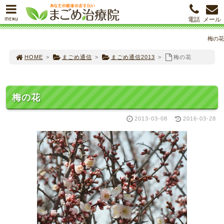
MENU
電話
メール
梅の花
HOME
>
まごめ通信
>
まごめ通信2013
>
梅の花
梅の花
2013-03-08
2016-03-28