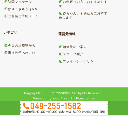
訪問マッサージ
お年寄りの方におすすめしま
す
はり・きゅうQ＆A
赤ちゃん、子供たちにおすす
ご相談ご予約メール
めします
カテゴリ
運営元情報
今日の治療室から
治療院のご案内
東洋医学あれこれ
スタッフ紹介
プライバシーポリシー
Copyright© 2026 まごめ治療院 All Rights Reserved.
Powered by WordPress & 1FrameWorks