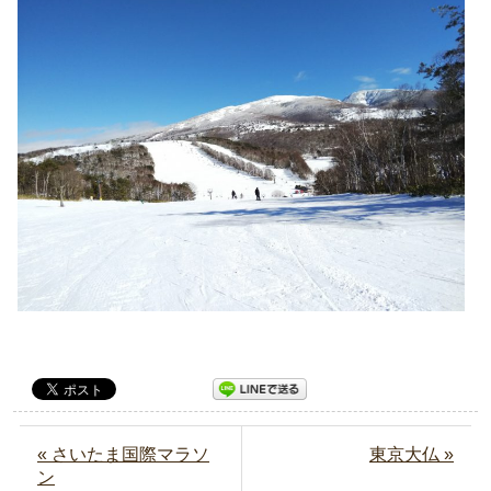
« さいたま国際マラソ
東京大仏 »
ン