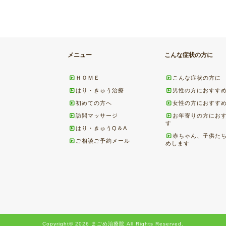
メニュー
こんな症状の方に
ＨＯＭＥ
こんな症状の方に
はり・きゅう治療
男性の方におすす
初めての方へ
女性の方におすす
訪問マッサージ
お年寄りの方にお
す
はり・きゅうQ＆A
赤ちゃん、子供た
ご相談ご予約メール
めします
Copyright© 2026 まごめ治療院 All Rights Reserved.