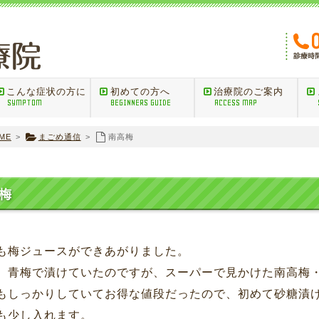
こんな症状の方に
初めての方へ
治療院のご案内
SYMPTOM
BEGINNERS GUIDE
ACCESS MAP
ME
>
まごめ通信
>
南高梅
梅
も梅ジュースができあがりました。
、青梅で漬けていたのですが、スーパーで見かけた南高梅
もしっかりしていてお得な値段だったので、初めて砂糖漬
も少し入れます。