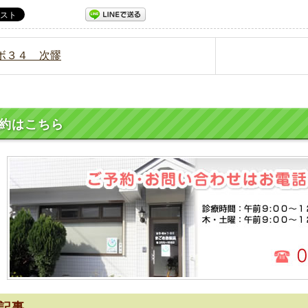
ツボ３４ 次髎
約はこちら
記事