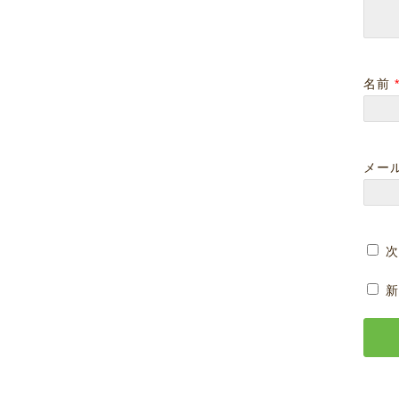
名前
メー
次
新