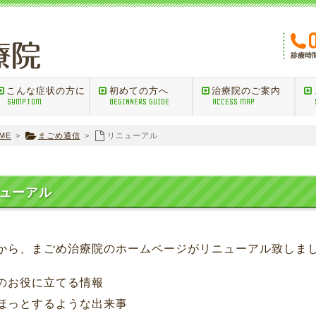
こんな症状の方に
初めての方へ
治療院のご案内
SYMPTOM
BEGINNERS GUIDE
ACCESS MAP
ME
>
まごめ通信
>
リニューアル
ューアル
から、まごめ治療院のホームページがリニューアル致しま
のお役に立てる情報
ほっとするような出来事