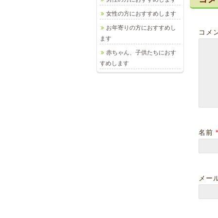
女性の方におすすめします
お年寄りの方におすすめし
コメ
夏のおすすめ食材
風邪をひいた後
ます
に・・・
2023-08-05
2024-01-10
赤ちゃん、子供たちにおす
2023-12-25
2025-01-16
すめします
名前
メー