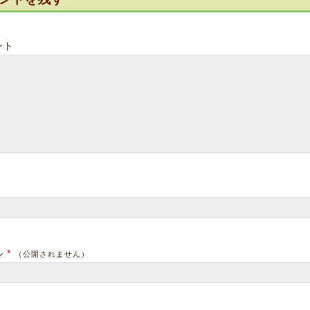
ント
*
ル
*
（公開されません）