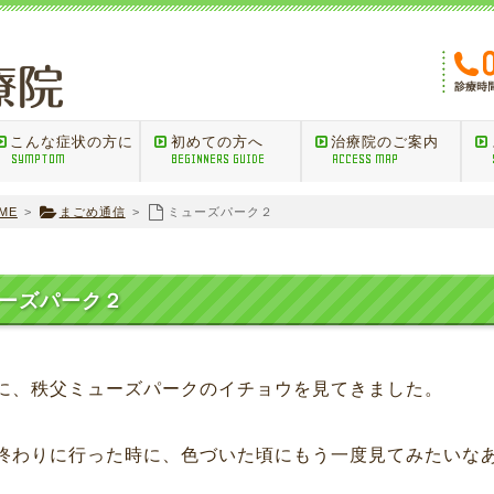
こんな症状の方に
初めての方へ
治療院のご案内
SYMPTOM
BEGINNERS GUIDE
ACCESS MAP
ME
>
まごめ通信
>
ミューズパーク２
ーズパーク２
に、秩父ミューズパークのイチョウを見てきました。
終わりに行った時に、色づいた頃にもう一度見てみたいな