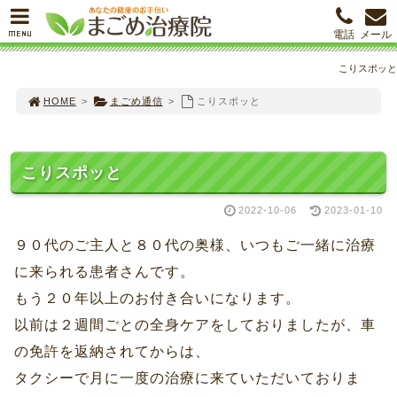
MENU
電話
メール
こりスポッと
HOME
>
まごめ通信
>
こりスポッと
こりスポッと
2022-10-06
2023-01-10
９０代のご主人と８０代の奥様、いつもご一緒に治療
に来られる患者さんです。
もう２０年以上のお付き合いになります。
以前は２週間ごとの全身ケアをしておりましたが、車
の免許を返納されてからは、
タクシーで月に一度の治療に来ていただいておりま