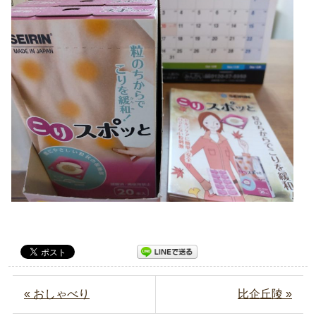
« おしゃべり
比企丘陵 »