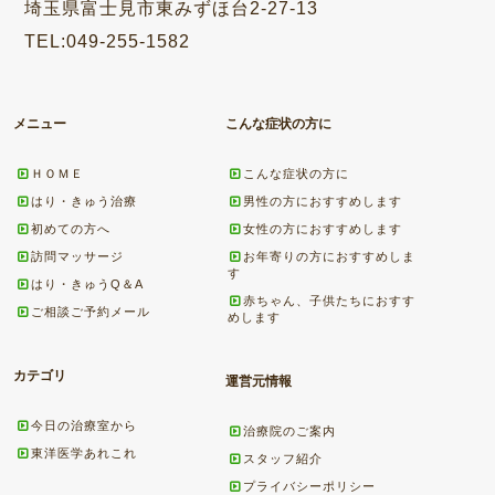
埼玉県富士見市東みずほ台2-27-13
TEL:049-255-1582
メニュー
こんな症状の方に
ＨＯＭＥ
こんな症状の方に
はり・きゅう治療
男性の方におすすめします
初めての方へ
女性の方におすすめします
訪問マッサージ
お年寄りの方におすすめしま
す
はり・きゅうQ＆A
赤ちゃん、子供たちにおすす
ご相談ご予約メール
めします
カテゴリ
運営元情報
今日の治療室から
治療院のご案内
東洋医学あれこれ
スタッフ紹介
プライバシーポリシー