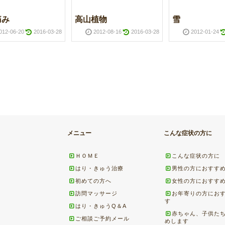
痛み
高山植物
雪
012-06-20
2016-03-28
2012-08-16
2016-03-28
2012-01-24
メニュー
こんな症状の方に
ＨＯＭＥ
こんな症状の方に
はり・きゅう治療
男性の方におすす
初めての方へ
女性の方におすす
訪問マッサージ
お年寄りの方にお
す
はり・きゅうQ＆A
赤ちゃん、子供た
ご相談ご予約メール
めします