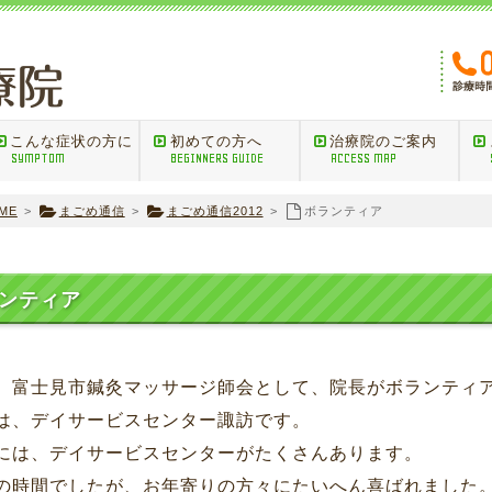
こんな症状の方に
初めての方へ
治療院のご案内
SYMPTOM
BEGINNERS GUIDE
ACCESS MAP
ME
>
まごめ通信
>
まごめ通信2012
>
ボランティア
ランティア
、富士見市鍼灸マッサージ師会として、院長がボランティ
は、デイサービスセンター諏訪です。
には、デイサービスセンターがたくさんあります。
の時間でしたが、お年寄りの方々にたいへん喜ばれました