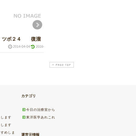
ツボ２４ 復溜
2014-04-04
2016-03-28
PAGE TOP
カテゴリ
今日の治療室から
めします
東洋医学あれこれ
めします
すすめしま
運営元情報