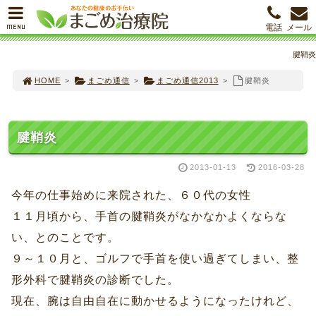
MENU
電話
メール
腱鞘炎
HOME
>
まごめ通信
>
まごめ通信2013
>
腱鞘炎
腱鞘炎
2013-01-13
2016-03-28
今年の仕事始めに来院された、６０代の女性
１１月頃から、手首の腱鞘炎がなかなかよくならな
い、とのことです。
９～１０月と、ゴルフで手首を使い過ぎてしまい、整
形外科で腱鞘炎の診断でした。
現在、腕は自由自在に動かせるようになったけれど、