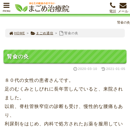
MENU
電話
メール
腎兪の灸
HOME
>
まごめ通信
>
腎兪の灸
腎兪の灸
2020-03-10
2021-01-05
８０代の女性の患者さんです。
足のむくみとしびれに長年苦しんでいると、来院され
ました。
以前、脊柱管狭窄症の診断も受け、慢性的な腰痛もあ
り、
利尿剤をはじめ、内科で処方されたお薬を服用してい