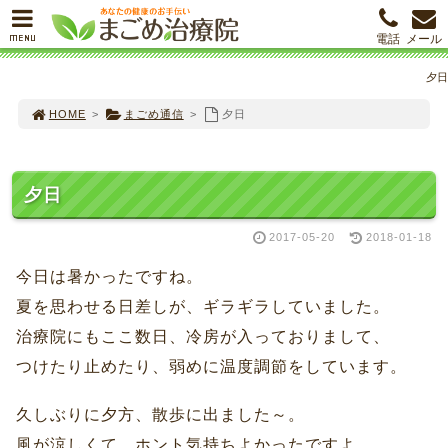
MENU
電話
メール
夕日
HOME
>
まごめ通信
>
夕日
夕日
2017-05-20
2018-01-18
今日は暑かったですね。
夏を思わせる日差しが、ギラギラしていました。
治療院にもここ数日、冷房が入っておりまして、
つけたり止めたり、弱めに温度調節をしています。
久しぶりに夕方、散歩に出ました～。
風が涼しくて、ホント気持ちよかったですよ。