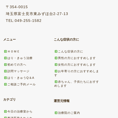
〒354-0015
埼玉県富士見市東みずほ台2-27-13
TEL:049-255-1582
メニュー
こんな症状の方に
ＨＯＭＥ
こんな症状の方に
はり・きゅう治療
男性の方におすすめします
初めての方へ
女性の方におすすめします
訪問マッサージ
お年寄りの方におすすめしま
す
はり・きゅうQ＆A
赤ちゃん、子供たちにおすす
ご相談ご予約メール
めします
カテゴリ
運営元情報
今日の治療室から
治療院のご案内
東洋医学あれこれ