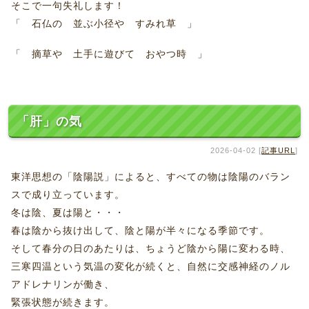
そこで一句失礼します！
「 石仏の 並ぶ小径や すみれ草 」
「 摘草や 土手に遊びて おやつ時 」
「肝」の気
2026-04-02 [
記事URL
]
東洋思想の「陰陽説」によると、すべての物は陰陽のバラン
スで成り立っています。
冬は陰、夏は陽と・・・
春は陰から抜け出して、陰と陽が半々になる季節です。
そして春分の日のあたりは、ちょうど陰から陽に変わる時、
三寒四温という気温の変化が続くと、自然に交感神経のノル
アドレナリンが働き、
緊張状態が続きます。