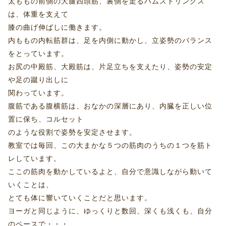
太ももの前側の大腿四頭筋、裏側を走るハムストリングス
は、体重を支えて
膝の曲げ伸ばしに働きます。
内ももの内転筋群は、足を内側に動かし、立姿勢のバランス
をとっています。
お尻の中殿筋、大殿筋は、片足立ちを支えたり、姿勢の安定
や足の蹴り出しに
関わっています。
腹筋である腹横筋は、おなかの深層にあり、内臓を正しい位
置に保ち、コルセット
のような役割で姿勢を安定させます。
教室では毎回、この大まかな５つの筋肉のうちの１つを筋ト
レしています。
ここの筋肉を動かしているよと、自分で意識しながら動いて
いくことは、
とても体に響いていくことだと思います。
ヨーガと同じように、ゆっくりと数回、深くも浅くも、自分
のペースで・・・