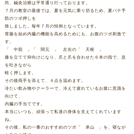
尚、鍼灸治療は平常通り行っております。
７月の教室の最後では、夏を元気に乗り切るため、夏バテ予
防のツボ押しを
致しました。毎年７月の恒例となっています。
胃腸を始め内臓の機能を高めるためにも、お腹のツボ刺激で
す。
「 中脘 」「 関元 」 左右の「 天枢 」
膝を立てて仰向けになり、爪と爪を合わせた６本の指で、息
を吐きながら
軽く押します。
その後両手を添えて、４点を温めます。
冷たい飲み物やクーラーで、冷えて疲れているお腹に意識を
向けて、
内臓の手当てです。
本当にいつも、頑張って私達の身体を支えてくれています
ね。
その後、私の一番のおすすめのツボ「 承山 」を、寝なが