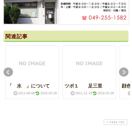
関連記事
「 水 」について
ツボ１ 足三里
顔色
2011-09-08
2016-03-28
2011-11-19
2016-03-28
PAGE TOP