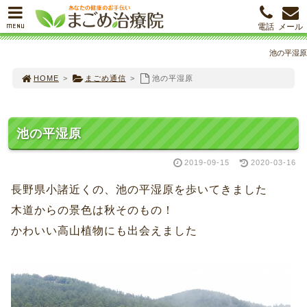
MENU
電話
メール
池の平湿原
HOME
>
まごめ通信
>
池の平湿原
池の平湿原
2019-09-15
2020-03-16
長野県小諸近くの、池の平湿原を歩いてきました
木道からの景色は秋そのもの！
かわいい高山植物にも出会えました