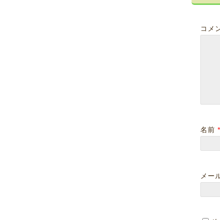
コメ
ツボ３４ 次髎
腎経
2018-06-29
2019-01-25
2018-06-14
2019-01-25
名前
メー