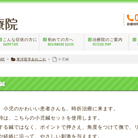
こんな症状の方に
初めての方へ
治療院のご案内
SYMPTOM
BEGINNERS GUIDE
ACCESS MAP
ME
>
東洋医学あれこれ
>
小児鍼
鍼
、小児のかわいい患者さんも、時折治療に来ます。
時は、こちらの小児鍼セットを使用します。
する鍼ではなく、ポイントで押さえ、角度をつけて撫で、
や経絡に沿って、やさしい刺激を与えます。