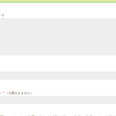
ント
*
ル
*
（公開されません）