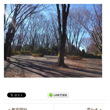
« 教室開始
雪かき »