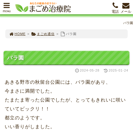
MENU
電話
メール
バラ園
HOME
>
まごめ通信
>
バラ園
バラ園
2024-05-28
2025-01-24
あきる野市の秋留台公園には、バラ園があり、
今まさに満開でした。
たまたま寄った公園でしたが、とってもきれいに咲い
ていてビックリ！！
都立のようです。
いい香りがしました。