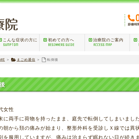
こんな症状の方に
初めての方へ
治療院のご案内
SYMPTOM
BEGINNERS GUIDE
ACCESS MAP
ME
>
まごめ通信
>
転倒後
後
代女性
末に両手に荷物を持ったまま、庭先で転倒してしまいまし
の朝から頚の痛みが始まり、整形外科を受診しＸ線では異
剤を服用していますが、痛みは治まらず眠れない日が続き