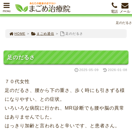
MENU
電話
メール
足のだるさ
HOME
>
まごめ通信
>
足のだるさ
足のだるさ
2025-05-09
2026-01-08
７０代女性
足のだるさ、腰から下の重さ、歩く時にも引きずる様
になりやすい、との症状。
いろいろな病院に行かれ、MRI診断でも腰や脳の異常
はありませんでした。
はっきり加齢と言われると辛いです、と患者さん。