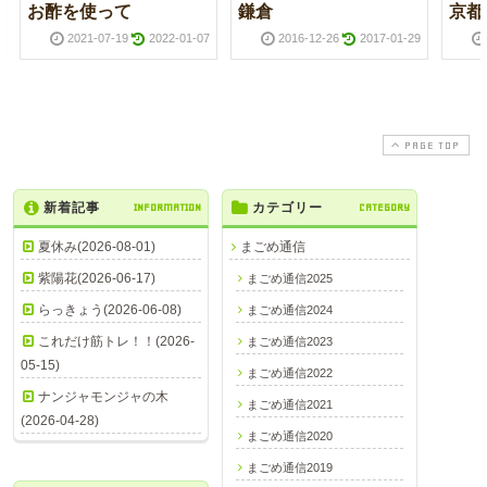
お酢を使って
鎌倉
京都
2021-07-19
2022-01-07
2016-12-26
2017-01-29
PAGE TOP
新着記事
INFORMATION
カテゴリー
CATEGORY
夏休み(2026-08-01)
まごめ通信
紫陽花(2026-06-17)
まごめ通信2025
らっきょう(2026-06-08)
まごめ通信2024
これだけ筋トレ！！(2026-
まごめ通信2023
05-15)
まごめ通信2022
ナンジャモンジャの木
まごめ通信2021
(2026-04-28)
まごめ通信2020
まごめ通信2019