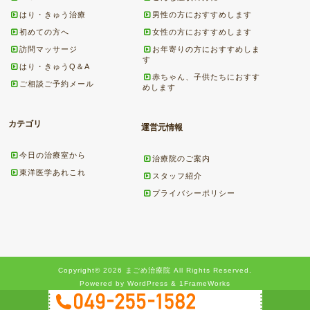
はり・きゅう治療
男性の方におすすめします
初めての方へ
女性の方におすすめします
訪問マッサージ
お年寄りの方におすすめしま
す
はり・きゅうQ＆A
赤ちゃん、子供たちにおすす
ご相談ご予約メール
めします
カテゴリ
運営元情報
今日の治療室から
治療院のご案内
東洋医学あれこれ
スタッフ紹介
プライバシーポリシー
Copyright© 2026 まごめ治療院 All Rights Reserved.
Powered by WordPress & 1FrameWorks